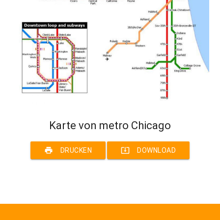
Karte von metro Chicago
print
system_update_alt
DRUCKEN
DOWNLOAD